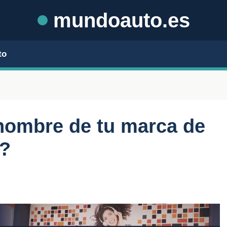
mundoauto.es
to
 nombre de tu marca de
a?