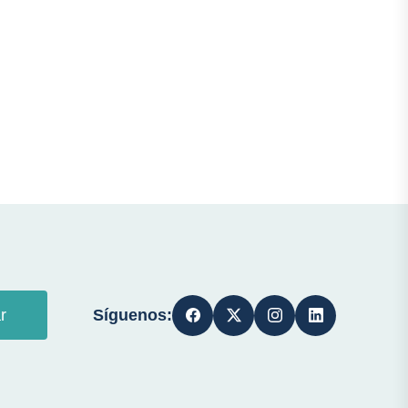
Síguenos:
r