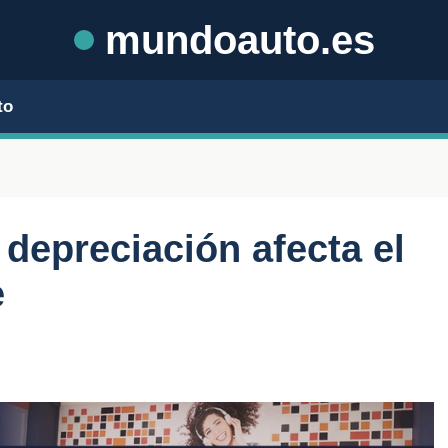
mundoauto.es
to
depreciación afecta el
e