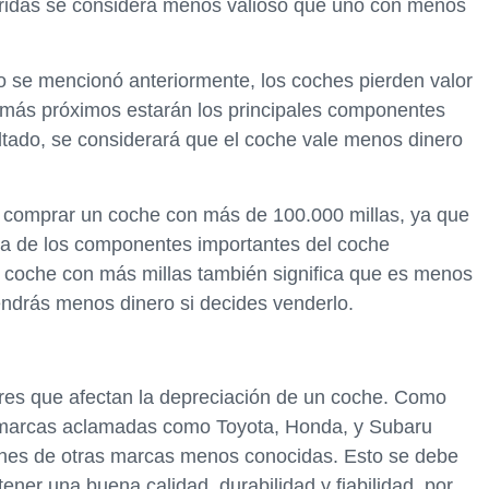
rridas se considera menos valioso que uno con menos
o se mencionó anteriormente, los coches pierden valor
, más próximos estarán los principales componentes
ultado, se considerará que el coche vale menos dinero
 comprar un coche con más de 100.000 millas, ya que
ía de los componentes importantes del coche
 coche con más millas también significa que es menos
tendrás menos dinero si decides venderlo.
ores que afectan la depreciación de un coche. Como
r marcas aclamadas como Toyota, Honda, y Subaru
ches de otras marcas menos conocidas. Esto se debe
ner una buena calidad, durabilidad y fiabilidad, por